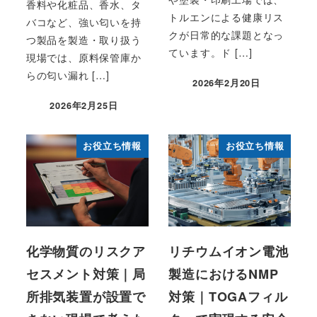
香料や化粧品、香水、タ
トルエンによる健康リス
バコなど、強い匂いを持
クが日常的な課題となっ
つ製品を製造・取り扱う
ています。ド […]
現場では、原料保管庫か
らの匂い漏れ […]
2026年2月20日
2026年2月25日
お役立ち情報
お役立ち情報
化学物質のリスクア
リチウムイオン電池
セスメント対策｜局
製造におけるNMP
所排気装置が設置で
対策｜TOGAフィル