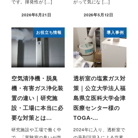
です。揮発性が […]
がって気にな […]
2026年5月21日
2026年5月12日
お役立ち情報
導入事例
空気清浄機・脱臭
透析室の塩素ガス対
機・有害ガス浄化装
策｜公立大学法人福
置の違い｜研究施
島県立医科大学会津
設・工場に本当に必
医療センター様の
要な対策とは…
TOGA-…
研究施設や工場で働く中
2024年に入り、透析室で
で、「実験室の臭いが気
の薬剤誤混入による塩素