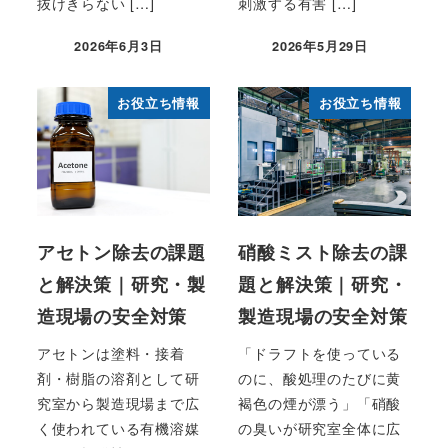
抜けきらない […]
刺激する有害 […]
2026年6月3日
2026年5月29日
お役立ち情報
お役立ち情報
アセトン除去の課題
硝酸ミスト除去の課
と解決策｜研究・製
題と解決策｜研究・
造現場の安全対策
製造現場の安全対策
アセトンは塗料・接着
「ドラフトを使っている
剤・樹脂の溶剤として研
のに、酸処理のたびに黄
究室から製造現場まで広
褐色の煙が漂う」「硝酸
く使われている有機溶媒
の臭いが研究室全体に広