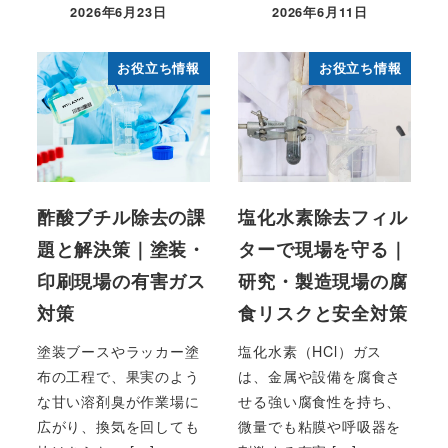
2026年6月23日
2026年6月11日
お役立ち情報
お役立ち情報
酢酸ブチル除去の課
塩化水素除去フィル
題と解決策｜塗装・
ターで現場を守る｜
印刷現場の有害ガス
研究・製造現場の腐
対策
食リスクと安全対策
塗装ブースやラッカー塗
塩化水素（HCl）ガス
布の工程で、果実のよう
は、金属や設備を腐食さ
な甘い溶剤臭が作業場に
せる強い腐食性を持ち、
広がり、換気を回しても
微量でも粘膜や呼吸器を