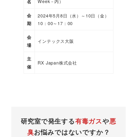
Week－内）
名
会
2024年5月8日（水）～10日（金）
10：00～17：00
期
会
インテックス大阪
場
主
RX Japan株式会社
催
研究室で発生する
有毒ガス
や
悪
臭
お悩みではないですか？