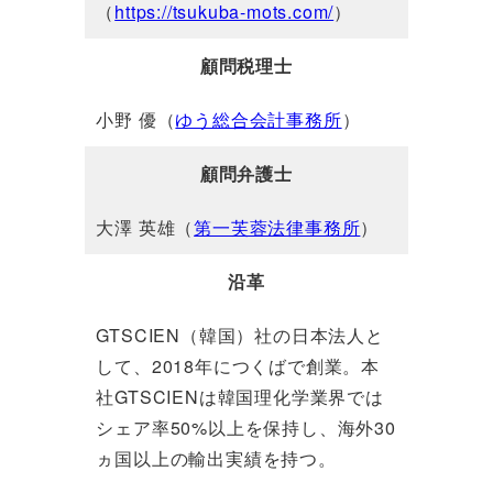
（
https://tsukuba-mots.com/
）
顧問税理士
小野 優（
ゆう総合会計事務所
）
顧問弁護士
大澤 英雄（
第一芙蓉法律事務所
）
沿革
GTSCIEN（韓国）社の日本法人と
して、2018年につくばで創業。本
社GTSCIENは韓国理化学業界では
シェア率50%以上を保持し、海外30
ヵ国以上の輸出実績を持つ。